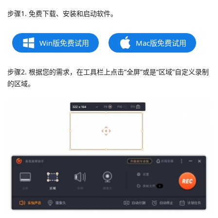
步骤1. 免费下载、安装和启动软件。
Win版免费试用
Mac版免费试用
步骤2. 根据您的需求，在工具栏上点击“全屏”或是“区域”自定义录制
的区域。