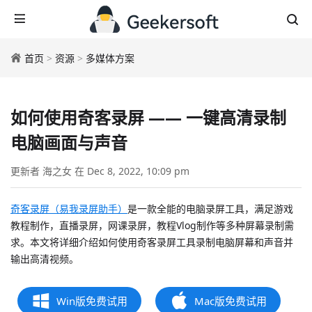
首页
>
资源
>
多媒体方案
如何使用奇客录屏 —— 一键高清录制
电脑画面与声音
更新者 海之女 在 Dec 8, 2022, 10:09 pm
奇客录屏（易我录屏助手）
是一款全能的电脑录屏工具，满足游戏
教程制作，直播录屏，网课录屏，教程Vlog制作等多种屏幕录制需
求。本文将详细介绍如何使用奇客录屏工具录制电脑屏幕和声音并
输出高清视频。
Win版免费试用
Mac版免费试用