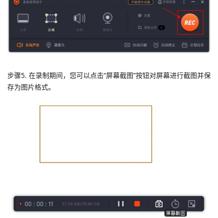
步骤5. 在录制期间，您可以点击“屏幕截图”按钮对屏幕进行截图并保
存为图片格式。